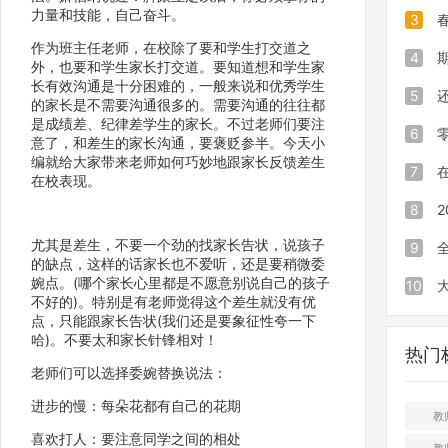
力量和技能，自己奋斗。
的实用
效率低
3
作为班主任老师，在校除了要和学生打交道之
发分更
程序1
验成绩
4
外，也要和学生家长打交道。要知道想和学生家
长有效沟通是十分困难的，一般来说和优秀学生
绩下下
专属发
被家长
5
的家长是不需要沟通很多的。需要沟通的往往都
是成绩差、纪律差学生的家长。不过老师们要注
全保密
试试这
发成绩
6
意了，和差生的家长沟通，要褒贬参半。今天小
编就给大家带来老师如何巧妙地跟家长反馈差生
绩的小
程序只
会：Ex
7
在校表现。
搞定全
建班级
职后,
8
尤其是差生，不要一个劲的找家长告状，说孩子
布！
么影响
中考是
9
的缺点，这样的话家长也不爱听，还是要稍微委
婉点。(哪个家长心里都是不愿意别说自己的孩子
的
哪些省
10
不好的)。特别是有老师觉得这个差生就没有优
点，只能跟家长告状(我们还是要象征性夸一下
全国甲
类及介
哈)。不要太和家长针锋相对！
热门
哪些
老师们可以选择委婉替换说法：
进步的慢：每朵花都有自己的花期
教
喜欢打人：要注意同学之间的相处
教