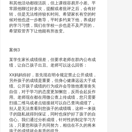
和其他活动都很活跃，但上课很容易开小差。平
常跟他聊过好多次，提醒或者批评之后，会有好
转，但是无法维持较长时间。希望家长有空的时
候对他也进一步教导，平时多约束下他，养成好
的学习习惯，我们在学校一步也是不及严厉的，
希望双管齐下让他能有所改变。
案例3
某学生家长成绩很差，但要求老师在群内公布成
绩，让自己孩子出丑。老师可以这么回答：
XX妈妈你好，首先现在明令规定禁止公开成绩，
另外孩子的成绩是重要，但身心健康远远大于成
绩。公开孩子成绩的行为或许会导致他逐渐丧失
自信，对于学习的态度更加懈怠，反而会起反作
用。老师现在都在用微公查上传成绩，您只需要
扫描二维马或者点链接就可以自己查询成绩了，
别人是无法查看到您孩子的成绩哦，这样一来孩
子的隐私就得到保证，同时也保护好了孩子的自
信心。我们通过分析成绩，针对性的制定学习方
法，只要您和孩子共同努力，相信在不久的将来
孩子的成绩就会有质的提升。