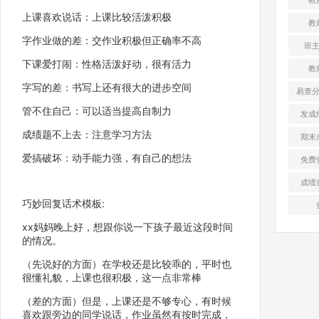
上课喜欢说话：上课比较活泼积极
教
字作业做的差：交作业积极但正确率不高
班
下课爱打闹：性格活泼好动，很有活力
教
字写的差：书写上还有很大的进步空间
易查
管不住自己：可以适当提高自制力
发成
成绩题不上去：注意学习方法
期末
爱搞破坏：动手能力强，有自己的想法
免费
成绩
巧妙回复话术模板:
xx妈妈晚上好，想跟你说一下孩子最近这段时间
的情况。
（先说好的方面）在学校还是比较乖的，平时也
很懂礼貌，上课也很积极，这一点非常棒
（差的方面）但是，上课还是不够专心，有时候
喜欢跟旁边的同学说话，作业虽然有按时完成，