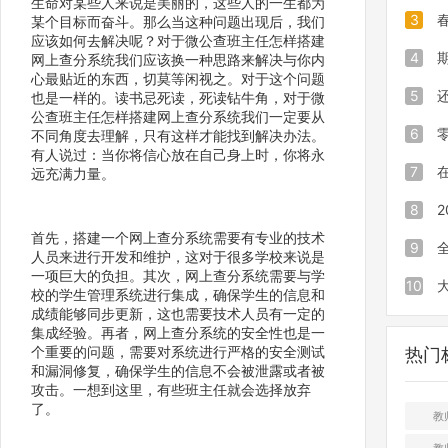
生命对某些人来说是美丽的，这些人的一生都为
的实用
效率低
3
某个目标而奋斗。那么当这种问题出现后，我们
应该如何去解决呢？对于微公查班主任怎样搭建
发分更
程序1
验成绩
4
网上查分系统我们应该换一种思路来解决与你内
心最贴近的东西，切莫等闲视之。对于这个问题
绩下下
专属发
被家长
5
也是一样的。读书忌死读，死读钻牛角，对于微
公查班主任怎样搭建网上查分系统我们一定要从
全保密
试试这
发成绩
6
不同角度去理解，只有这样才能找到解决办法。
有人说过：当你将信心放在自己身上时，你将永
绩的小
程序只
会：Ex
7
远充满力量。
搞定全
建班级
职后,
8
首先，搭建一个网上查分系统需要有专业的技术
布！
么影响
中考是
9
人员来进行开发和维护，这对于很多学校来说是
一项巨大的负担。其次，网上查分系统需要与学
的
哪些省
10
校的学生管理系统进行集成，确保学生的信息和
成绩能够同步更新，这也需要技术人员有一定的
全国甲
类及介
集成经验。再者，网上查分系统的安全性也是一
个重要的问题，需要对系统进行严格的安全测试
热门
哪些
和漏洞修复，确保学生的信息不会被泄露或者被
攻击。一想到这里，有些班主任就会选择放弃
了。
教
教