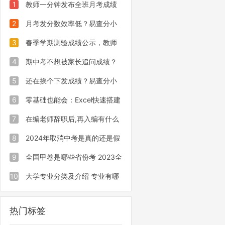
1
教师一分钟发布全班月考成绩
的实用小程序，让发分更省心
2
月考发分数效率低？易查分小
程序1分钟完成成绩下下发任务
3
春季学期测验成绩公示，教师
专属发查分系统安全保密
4
期中考不想被家长追问成绩？
试试这个私密发成绩的小程序
5
还在挨个下发成绩？易查分小
程序只要1分钟，搞定全校成绩发
6
零基础也能会：Excel快速搭建
布！
班级成绩查询
7
在编老师辞职后,再入编有什么
影响？
8
2024年取消中考是真的还是假
的
9
全国甲卷是哪些省份考 2023全
国甲卷地区一览
10
大学专业分类及介绍 专业有哪
些
热门标签